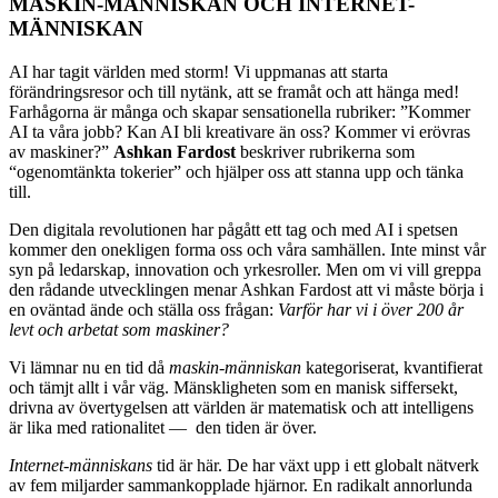
MASKIN-MÄNNISKAN OCH INTERNET-
MÄNNISKAN
AI har tagit världen med storm! Vi uppmanas att starta
förändringsresor och till nytänk, att se framåt och att hänga med!
Farhågorna är många och skapar sensationella rubriker: ”Kommer
AI ta våra jobb? Kan AI bli kreativare än oss? Kommer vi erövras
av maskiner?”
Ashkan Fardost
beskriver rubrikerna som
“ogenomtänkta tokerier” och hjälper oss att stanna upp och tänka
till.
Den digitala revolutionen har pågått ett tag och med AI i spetsen
kommer den onekligen forma oss och våra samhällen. Inte minst vår
syn på ledarskap, innovation och yrkesroller. Men om vi vill greppa
den rådande utvecklingen menar Ashkan Fardost att vi måste börja i
en oväntad ände och ställa oss frågan:
Varför har vi i över 200 år
levt och arbetat som maskiner?
Vi lämnar nu en tid då
maskin-människan
kategoriserat, kvantifierat
och tämjt allt i vår väg. Mänskligheten som en manisk siffersekt,
drivna av övertygelsen att världen är matematisk och att intelligens
är lika med rationalitet — den tiden är över.
Internet-människans
tid är här. De har växt upp i ett globalt nätverk
av fem miljarder sammankopplade hjärnor. En radikalt annorlunda