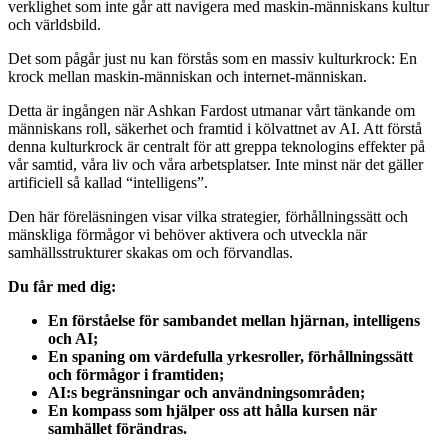
verklighet som inte går att navigera med maskin-människans kultur
och världsbild.
Det som pågår just nu kan förstås som en massiv kulturkrock: En
krock mellan maskin-människan och internet-människan.
Detta är ingången när Ashkan Fardost utmanar vårt tänkande om
människans roll, säkerhet och framtid i kölvattnet av AI. Att förstå
denna kulturkrock är centralt för att greppa teknologins effekter på
vår samtid, våra liv och våra arbetsplatser. Inte minst när det gäller
artificiell så kallad “intelligens”.
Den här föreläsningen visar vilka strategier, förhållningssätt och
mänskliga förmågor vi behöver aktivera och utveckla när
samhällsstrukturer skakas om och förvandlas.
Du får med dig:
En förståelse för sambandet mellan hjärnan, intelligens
och AI;
En spaning om värdefulla yrkesroller, förhållningssätt
och förmågor i framtiden;
AI:s begränsningar och användningsområden;
En kompass som hjälper oss att hålla kursen när
samhället förändras.