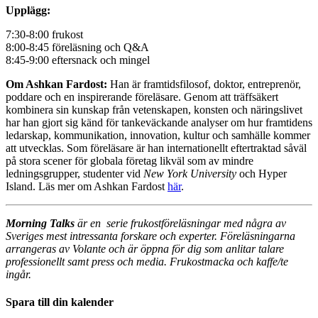
Upplägg:
7:30-8:00 frukost
8:00-8:45 föreläsning och Q&A
8:45-9:00 eftersnack och mingel
Om Ashkan Fardost:
Han är framtidsfilosof, doktor, entreprenör,
poddare och en inspirerande föreläsare. Genom att träffsäkert
kombinera sin kunskap från vetenskapen, konsten och näringslivet
har han gjort sig känd för tankeväckande analyser om hur framtidens
ledarskap, kommunikation, innovation, kultur och samhälle kommer
att utvecklas. Som föreläsare är han internationellt eftertraktad såväl
på stora scener för globala företag likväl som av mindre
ledningsgrupper, studenter vid
New York University
och Hyper
Island. Läs mer om Ashkan Fardost
här
.
Morning Talks
är en serie frukostföreläsningar med några av
Sveriges mest intressanta forskare och experter. Föreläsningarna
arrangeras av Volante och är öppna för dig som anlitar talare
professionellt samt press och media. Frukostmacka och kaffe/te
ingår.
Spara till din kalender