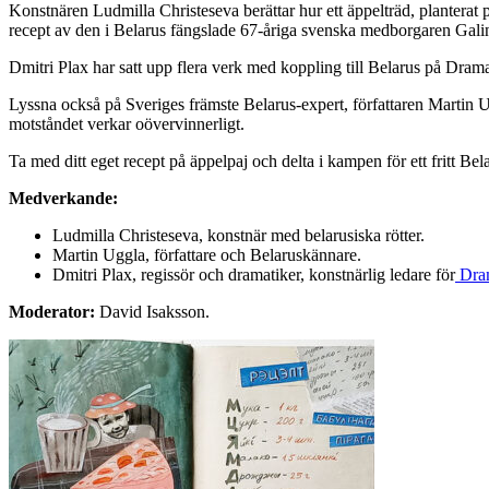
Konstnären Ludmilla Christeseva berättar hur ett äppelträd, planterat p
recept av den i Belarus fängslade 67-åriga svenska medborgaren Gal
Dmitri Plax har satt upp flera verk med koppling till Belarus på Dra
Lyssna också på Sveriges främste Belarus-expert, författaren Martin Ug
motståndet verkar oövervinnerligt.
Ta med ditt eget recept på äppelpaj och delta i kampen för ett fritt Be
Medverkande:
Ludmilla Christeseva, konstnär med belarusiska rötter.
Martin Uggla, författare och Belaruskännare.
Dmitri Plax, regissör och dramatiker, konstnärlig ledare för
Dra
Moderator:
David Isaksson.