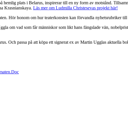
å hemlig plats i Belarus, inspirerar till en ny form av motstånd. Tillsa
ina Krasnianskaya.
Läs mer om Ludmilla Christesevas projekt här!
maten. Hör honom om hur teaterkonsten kan förvandla nyhetsrubriker till
gla om vad som får människor som likt hans fängslade vän, nobelpristaga
larus. Och passa på att köpa ett signerat ex av Martin Ugglas aktuella b
maten.Doc