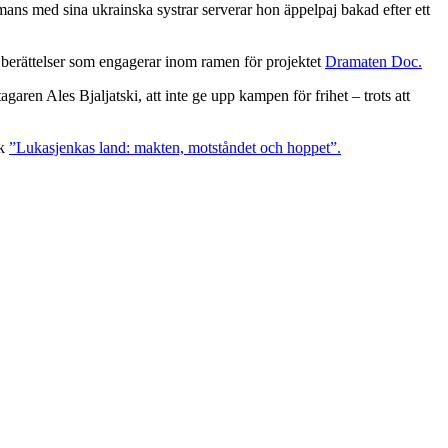
mmans med sina ukrainska systrar serverar hon äppelpaj bakad efter ett
 berättelser som engagerar inom ramen för projektet
Dramaten Doc.
ren Ales Bjaljatski, att inte ge upp kampen för frihet – trots att
ok
”Lukasjenkas land: makten, motståndet och hoppet”.