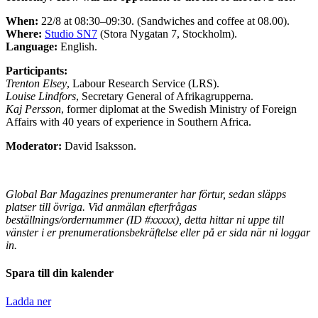
When:
22/8 at 08:30–09:30. (Sandwiches and coffee at 08.00).
Where:
Studio SN7
(Stora Nygatan 7, Stockholm).
Language:
English.
Participants:
Trenton Elsey
, Labour Research Service (LRS).
Louise Lindfors
, Secretary General of Afrikagrupperna.
Kaj Persson
, former diplomat at the Swedish Ministry of Foreign
Affairs with 40 years of experience in Southern Africa.
Moderator:
David Isaksson.
Global Bar Magazines prenumeranter har förtur, sedan släpps
platser till övriga.
Vid anmälan efterfrågas
beställnings/ordernummer (ID #xxxxx), detta hittar ni uppe till
vänster i er prenumerationsbekräftelse eller på er sida när ni loggar
in.
Spara till din kalender
Ladda ner