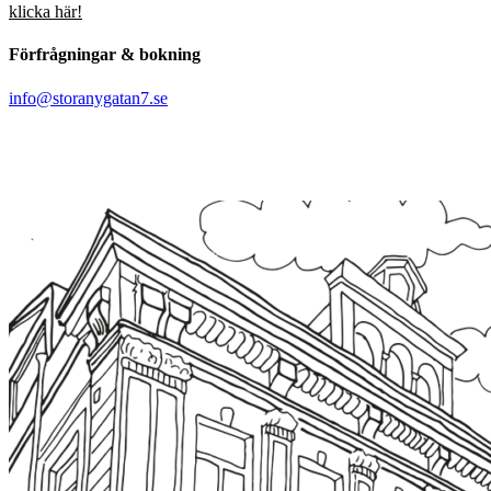
klicka här!
Förfrågningar & bokning
info@storanygatan7.se