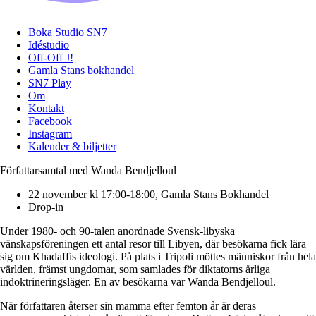
Boka Studio SN7
Idéstudio
Off-Off J!
Gamla Stans bokhandel
SN7 Play
Om
Kontakt
Facebook
Instagram
Kalender & biljetter
Författarsamtal med Wanda Bendjelloul
22 november kl 17:00-18:00, Gamla Stans Bokhandel
Drop-in
Under 1980- och 90-talen anordnade Svensk-libyska
vänskapsföreningen ett antal resor till Libyen, där besökarna fick lära
sig om Khadaffis ideologi. På plats i Tripoli möttes människor från hela
världen, främst ungdomar, som samlades för diktatorns årliga
indoktrineringsläger. En av besökarna var Wanda Bendjelloul.
När författaren återser sin mamma efter femton år är deras