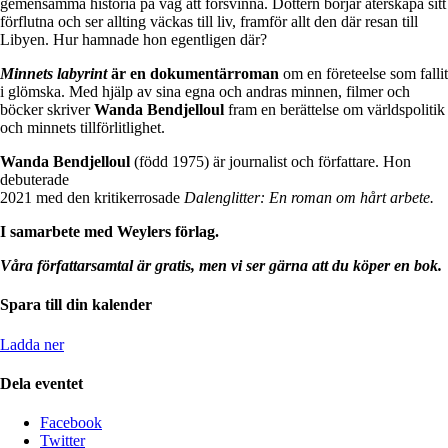
gemensamma historia på väg att försvinna. Dottern börjar återskapa sitt
förflutna och ser allting väckas till liv, framför allt den där resan till
Libyen. Hur hamnade hon egentligen där?
Minnets labyrint
är en dokumentärroman
om en företeelse som fallit
i glömska. Med hjälp av sina egna och andras minnen, filmer och
böcker skriver
Wanda Bendjelloul
fram en berättelse om världspolitik
och minnets tillförlitlighet.
Wanda Bendjelloul
(född 1975) är journalist och författare. Hon
debuterade
2021 med den kritikerrosade
Dalenglitter: En roman om hårt arbete.
I samarbete med Weylers förlag.
Våra författarsamtal är gratis, men vi ser gärna att du köper en bok.
Spara till din kalender
Ladda ner
Dela eventet
Facebook
Twitter