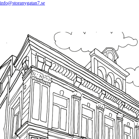
info@storanygatan7.se