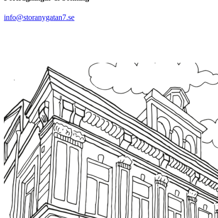
info@storanygatan7.se