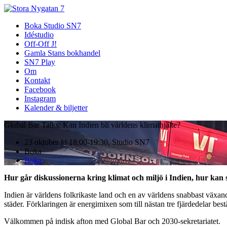
Boka Studio SN7
Idéstudio
Off-Off J!
Gamla Stans bokhandel
SN7 Play
Om
Kontakt
Facebook
Instagram
Kalender & biljetter
Global Bar Talks: Kan Indien bli världens klimathjälte?
23 oktober kl 18:00-19:30, Studio SN7
Boka
Boka
Hur går diskussionerna kring klimat och miljö i Indien, hur kan 
Indien är världens folkrikaste land och en av världens snabbast växan
städer. Förklaringen är energimixen som till nästan tre fjärdedelar bes
Välkommen på indisk afton med Global Bar och 2030-sekretariatet.