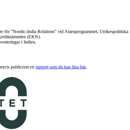
are för ”Nordic-India Relations” vid Asienprogrammet, Utrikespolitiska in
rtkreditnämnden (EKN).
esteringar i Indien.
precis publicerat en
rapport som du kan läsa här.