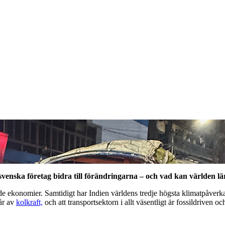
svenska företag bidra till förändringarna – och vad kan världen lä
de ekonomier. Samtidigt har Indien världens tredje högsta klimatpåverka
tår av
kolkraft,
och att transportsektorn i allt väsentligt är fossildriven och