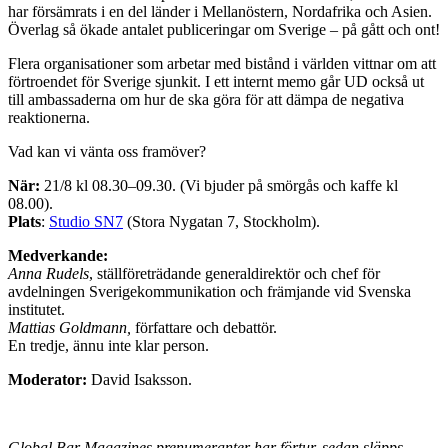
har försämrats i en del länder i Mellanöstern, Nordafrika och Asien.
Överlag så ökade antalet publiceringar om Sverige – på gått och ont!
Flera organisationer som arbetar med bistånd i världen vittnar om att
förtroendet för Sverige sjunkit. I ett internt memo går UD också ut
till ambassaderna om hur de ska göra för att dämpa de negativa
reaktionerna.
Vad kan vi vänta oss framöver?
När:
21/8 kl 08.30–09.30. (Vi bjuder på smörgås och kaffe kl
08.00).
Plats
:
Studio SN7
(Stora Nygatan 7, Stockholm).
Medverkande:
Anna Rudels
, ställföreträdande generaldirektör och chef för
avdelningen Sverigekommunikation och främjande vid Svenska
institutet.
Mattias Goldmann,
författare och debattör.
En tredje, ännu inte klar person.
Moderator:
David Isaksson.
Global Bar Magazines prenumeranter har förtur, sedan släpps