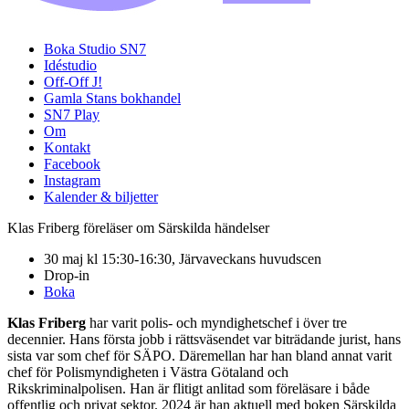
Boka Studio SN7
Idéstudio
Off-Off J!
Gamla Stans bokhandel
SN7 Play
Om
Kontakt
Facebook
Instagram
Kalender & biljetter
Klas Friberg föreläser om Särskilda händelser
30 maj kl 15:30-16:30, Järvaveckans huvudscen
Drop-in
Boka
Klas Friberg
har varit polis- och myndighetschef i över tre
decennier. Hans första jobb i rättsväsendet var biträdande jurist, hans
sista var som chef för SÄPO. Däremellan har han bland annat varit
chef för Polismyndigheten i Västra Götaland och
Rikskriminalpolisen. Han är flitigt anlitad som föreläsare i både
offentlig och privat sektor. 2024 är han aktuell med boken Särskilda