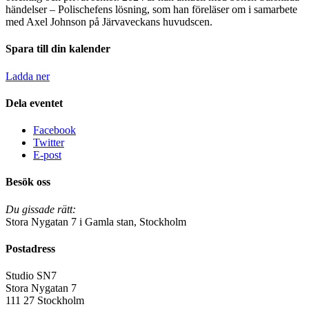
händelser – Polischefens lösning, som han föreläser om i samarbete
med Axel Johnson på Järvaveckans huvudscen.
Spara till din kalender
Ladda ner
Dela eventet
Facebook
Twitter
E-post
Besök oss
Du gissade rätt:
Stora Nygatan 7 i Gamla stan, Stockholm
Postadress
Studio SN7
Stora Nygatan 7
111 27 Stockholm