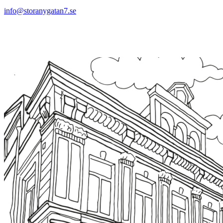
info@storanygatan7.se