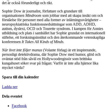
det är också förunderligt och rikt.
Sophie Dow är journalist, författare och grundare till
organisationen
Mindroom
som jobbar med att skapa insikt om och
förståelse för personer med alla former av inlärningssvårigheter –
neuropsykiatriska funktionsnedsättningar som ADD, ADHD,
autism, dyslexi, OCD och Tourette syndrom. I kampen för Annies
utbildning och plats i samhället har Sophie grundat en internationell
stiftelse, ett forskningsinstitut och den återkommande vetenskapliga
konferensen
It Takes All Kinds of Minds
.
När livet inte följer manus
(Volante förlag) är ett inspirerande,
personligt detektivdrama, där Sophie Dow med humor, glöd och
oväntat stöd från såväl en Hollywoodregissör som brittiska
kungahuset söker svar på frågan: Varför är inte alla hjärnor lika
mycket värda?
Spara till din kalender
Ladda ner
Dela eventet
Facebook