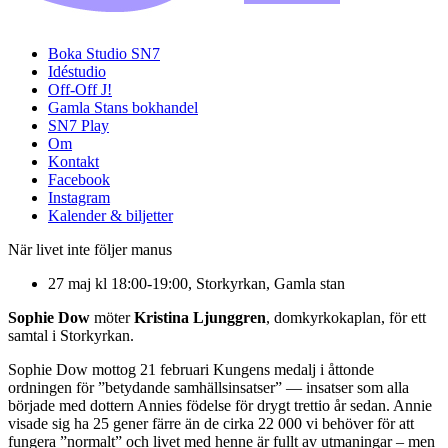
Boka Studio SN7
Idéstudio
Off-Off J!
Gamla Stans bokhandel
SN7 Play
Om
Kontakt
Facebook
Instagram
Kalender & biljetter
När livet inte följer manus
27 maj kl 18:00-19:00, Storkyrkan, Gamla stan
Sophie Dow
möter
Kristina Ljunggren
, domkyrkokaplan, för ett
samtal i Storkyrkan.
Sophie Dow mottog 21 februari Kungens medalj i åttonde
ordningen för ”betydande samhällsinsatser” — insatser som alla
började med dottern Annies födelse för drygt trettio år sedan. Annie
visade sig ha 25 gener färre än de cirka 22 000 vi behöver för att
fungera ”normalt” och livet med henne är fullt av utmaningar – men