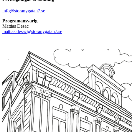
info@storanygatan7.se
Programansvarig
Mattias Desac
mattias.desac@storanygatan7.se