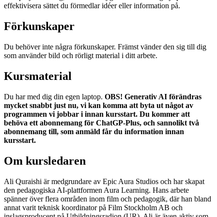
effektivisera sättet du förmedlar idéer eller information på.
Förkunskaper
Du behöver inte några förkunskaper. Främst vänder den sig till dig
som använder bild och rörligt material i ditt arbete.
Kursmaterial
Du har med dig din egen laptop.
OBS!
Generativ AI förändras
mycket snabbt just nu, vi kan komma att byta ut något av
programmen vi jobbar i innan kursstart. Du kommer att
behöva ett abonnemang för ChatGP-Plus, och sannolikt två
abonnemang till
, som anmäld får du information innan
kursstart.
Om kursledaren
Ali Quraishi är medgrundare av Epic Aura Studios och har skapat
den pedagogiska AI-plattformen Aura Learning. Hans arbete
spänner över flera områden inom film och pedagogik, där han bland
annat varit teknisk koordinator på Film Stockholm AB och
inslagsproducent på Utbildningsradion (UR). Ali är även aktiv som