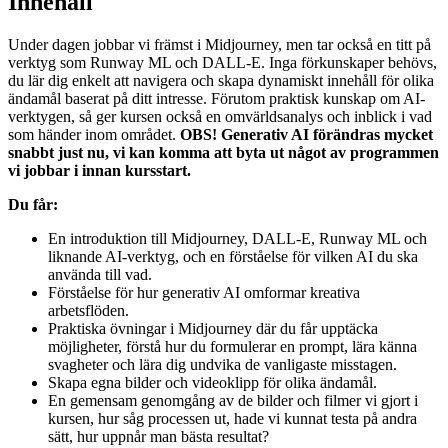
Innehåll
Under dagen jobbar vi främst i Midjourney, men tar också en titt på
verktyg som Runway ML och DALL-E. Inga förkunskaper behövs,
du lär dig enkelt att navigera och skapa dynamiskt innehåll för olika
ändamål baserat på ditt intresse. Förutom praktisk kunskap om AI-
verktygen, så ger kursen också en omvärldsanalys och inblick i vad
som händer inom området.
OBS!
Generativ AI förändras mycket
snabbt just nu, vi kan komma att byta ut något av programmen
vi jobbar i innan kursstart.
Du får:
En introduktion till Midjourney, DALL-E, Runway ML och
liknande AI-verktyg, och en förståelse för vilken AI du ska
använda till vad.
Förståelse för hur generativ AI omformar kreativa
arbetsflöden.
Praktiska övningar i Midjourney där du får upptäcka
möjligheter, förstå hur du formulerar en prompt, lära känna
svagheter och lära dig undvika de vanligaste misstagen.
Skapa egna bilder och videoklipp för olika ändamål.
En gemensam genomgång av de bilder och filmer vi gjort i
kursen, hur såg processen ut, hade vi kunnat testa på andra
sätt, hur uppnår man bästa resultat?