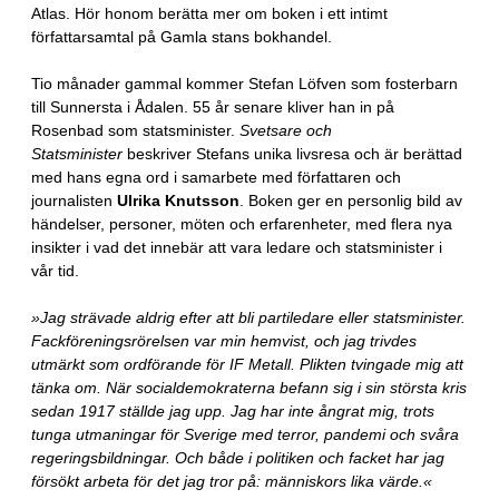
Atlas. Hör honom berätta mer om boken i ett intimt
författarsamtal på Gamla stans bokhandel.
Tio månader gammal kommer Stefan Löfven som fosterbarn
till Sunnersta i Ådalen. 55 år senare kliver han in på
Rosenbad som statsminister.
Svetsare och
Statsminister
beskriver Stefans unika livsresa och är berättad
med hans egna ord i samarbete med författaren och
journalisten
Ulrika Knutsson
. Boken ger en personlig bild av
händelser, personer, möten och erfarenheter, med flera nya
insikter i vad det innebär att vara ledare och statsminister i
vår tid.
»Jag strävade aldrig efter att bli partiledare eller statsminister.
Fackföreningsrörelsen var min hemvist, och jag trivdes
utmärkt som ordförande för IF Metall. Plikten tvingade mig att
tänka om. När socialdemokraterna befann sig i sin största kris
sedan 1917 ställde jag upp. Jag har inte ångrat mig, trots
tunga utmaningar för Sverige med terror, pandemi och svåra
regeringsbildningar. Och både i politiken och facket har jag
försökt arbeta för det jag tror på: människors lika värde.«