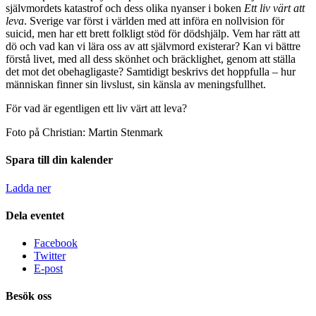
självmordets katastrof och dess olika nyanser i boken
Ett liv värt att
leva
. Sverige var först i världen med att införa en nollvision för
suicid, men har ett brett folkligt stöd för dödshjälp. Vem har rätt att
dö och vad kan vi lära oss av att självmord existerar? Kan vi bättre
förstå livet, med all dess skönhet och bräcklighet, genom att ställa
det mot det obehagligaste? Samtidigt beskrivs det hoppfulla – hur
människan finner sin livslust, sin känsla av meningsfullhet.
För vad är egentligen ett liv värt att leva?
Foto på Christian: Martin Stenmark
Spara till din kalender
Ladda ner
Dela eventet
Facebook
Twitter
E-post
Besök oss