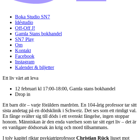
Boka Studio SN7
Idéstudio
Off-Off J!
Gamla Stans bokhandel
SN7 Play
Om
Kontakt
Facebook
Instagram
Kalender & biljetter
Ett liv värt att leva
12 februari kl 17:00-18:00, Gamla stans bokhandel
Drop in
Ett barn dör – varje förälders mardröm. En 104-årig professor tar sitt
sista andetag på en dödsklinik i Schweiz. Det ses som ett rimligt val.
En fånge svälter sig till döds i ett svenskt fängelse, ingen stoppar
honom. Människan är den enda varelsen som tar sitt eget liv – det är
en vanligare dödsorsak än krig och mord tillsammans.
I tolv kapitel riktar psykiatriprofessor
Christian Rück
ljuset mot