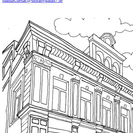
mattias.desac@storanygatan7.se