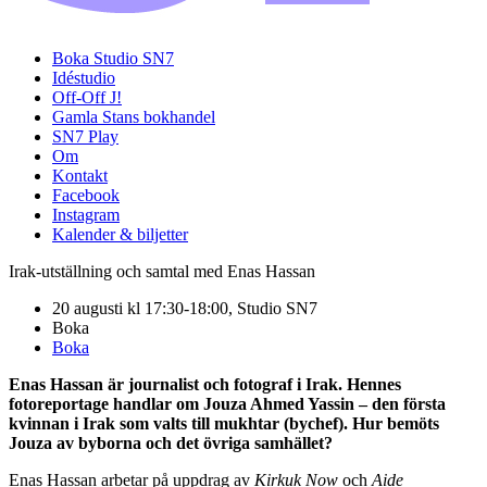
Boka Studio SN7
Idéstudio
Off-Off J!
Gamla Stans bokhandel
SN7 Play
Om
Kontakt
Facebook
Instagram
Kalender & biljetter
Irak-utställning och samtal med Enas Hassan
20 augusti kl 17:30-18:00, Studio SN7
Boka
Boka
Enas Hassan är journalist och fotograf i Irak. Hennes
fotoreportage handlar om Jouza Ahmed Yassin – den första
kvinnan i Irak som valts till mukhtar (bychef). Hur bemöts
Jouza av byborna och det övriga samhället?
Enas Hassan arbetar på uppdrag av
Kirkuk Now
och
Aide